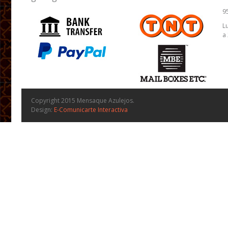
9
L
a
Copyright 2015 Mensaque Azulejos.
Design:
E-Comunicarte Interactiva