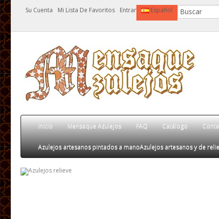
Su Cuenta
Mi Lista De Favoritos
Entrar
Español
Inicio
Mensaque Azulejos
FAQ
Catálogo
Conta
Azulejos artesanos pintados a mano
Azulejos artesanos y de relie