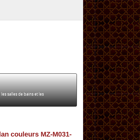
 les salles de bains et les
lan couleurs MZ-M031-