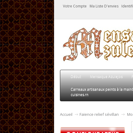
Votre Compte
Ma Liste D'envies
Identi
Début
Mensaque Azulejos
Carreaux artisanaux peints à la main
cuisines.rn
Accueil
Faïence relief sévillan
Mos