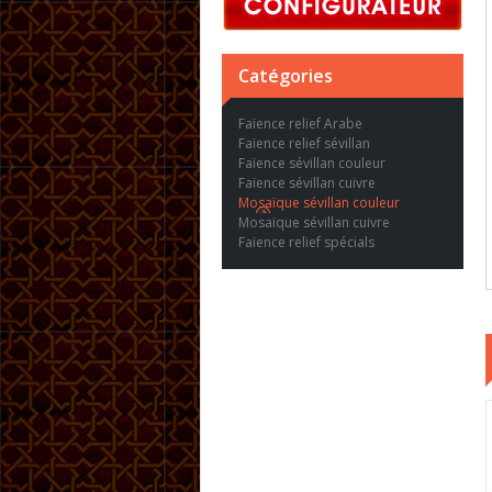
Catégories
Faïence relief Arabe
Faïence relief sévillan
Faïence sévillan couleur
Faïence sévillan cuivre
Mosaïque sévillan couleur
Mosaïque sévillan cuivre
Faïence relief spécials