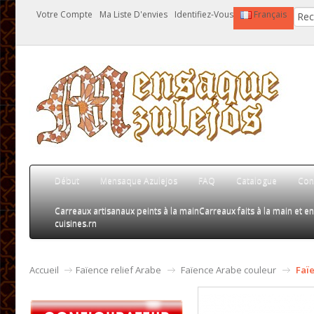
Votre Compte
Ma Liste D'envies
Identifiez-Vous
Français
Début
Mensaque Azulejos
FAQ
Catalogue
Con
Carreaux artisanaux peints à la main
Carreaux faits à la main et en 
cuisines.rn
Accueil
Faïence relief Arabe
Faïence Arabe couleur
Faï