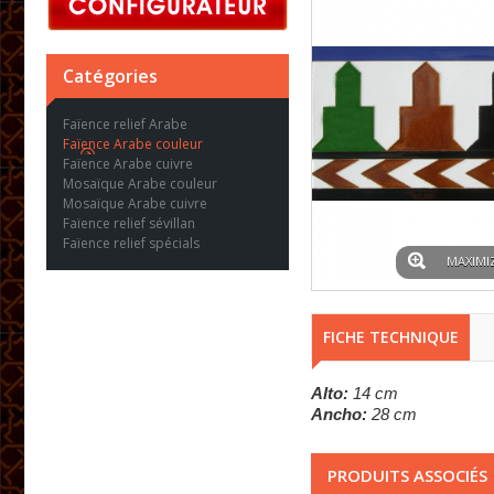
Catégories
Faïence relief Arabe
Faïence Arabe couleur
Faïence Arabe cuivre
Mosaïque Arabe couleur
Mosaïque Arabe cuivre
Faïence relief sévillan
Faïence relief spécials
MAXIMI
FICHE TECHNIQUE
Alto:
14 cm
Ancho:
28 cm
PRODUITS ASSOCIÉS