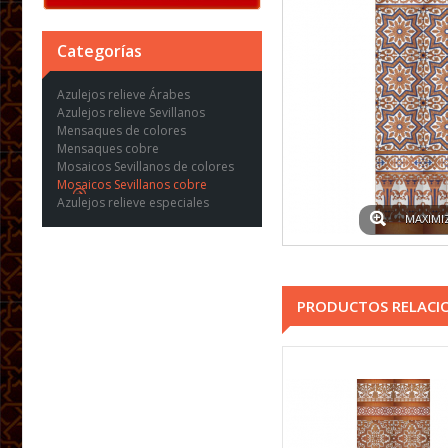
Categorías
Azulejos relieve Árabes
Azulejos relieve Sevillanos
Mensaques de colores
Mensaques cobre
Mosaicos Sevillanos de colores
Mosaicos Sevillanos cobre
Azulejos relieve especiales
MAXIMI
PRODUCTOS RELACI