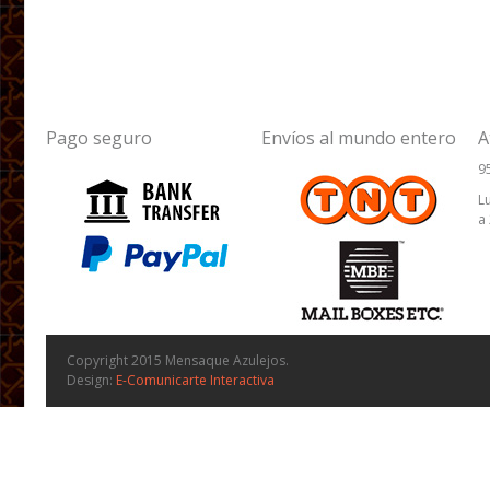
Pago seguro
Envíos al mundo entero
A
9
L
a
Copyright 2015 Mensaque Azulejos.
Design:
E-Comunicarte Interactiva