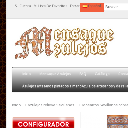
Su Cuenta
Mi Lista De Favoritos
Entrar
Español
Inicio
Mensaque Azulejos
FAQ
Catálogo
Conta
Azulejos artesanos pintados a mano
Azulejos artesanos y de relie
Inicio
Azulejos relieve Sevillanos
Mosaicos Sevillanos cobr