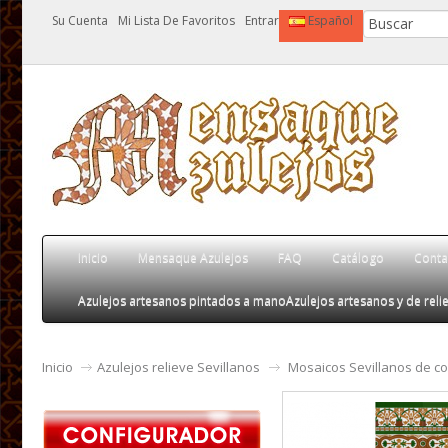
Su Cuenta
Mi Lista De Favoritos
Entrar
Español
Inicio
Mensaque Azulejos
FAQ
Catálogo
Conta
Azulejos artesanos pintados a mano
Azulejos artesanos y de relie
Inicio
Azulejos relieve Sevillanos
Mosaicos Sevillanos de co