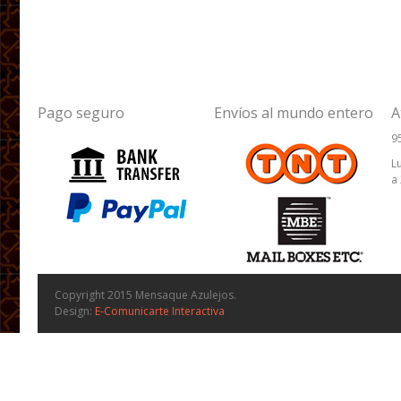
Pago seguro
Envíos al mundo entero
A
9
L
a
Copyright 2015 Mensaque Azulejos.
Design:
E-Comunicarte Interactiva