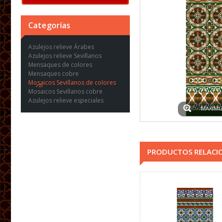
Categorías
Azulejos relieve Árabes
Azulejos relieve Sevillanos
Mensaques de colores
Mensaques cobre
Mosaicos Sevillanos de colores
Mosaicos Sevillanos cobre
Azulejos relieve especiales
MAXIMI
PRODUCTOS RELACI