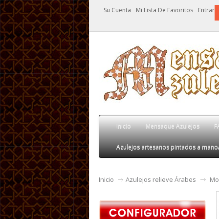
Su Cuenta
Mi Lista De Favoritos
Entrar
Inicio
Mensaque Azulejos
F
Azulejos artesanos pintados a mano
Inicio
Azulejos relieve Árabes
Mo