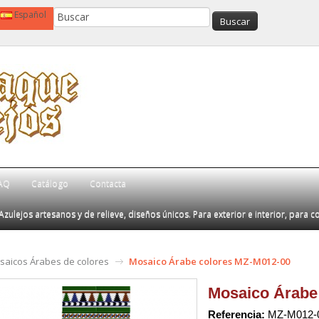
Español
AQ
Catálogo
Contacta
Azulejos artesanos y de relieve, diseños únicos. Para exterior e interior, para c
saicos Árabes de colores
Mosaico Árabe colores MZ-M012-00
Mosaico Árabe
Referencia:
MZ-M012-