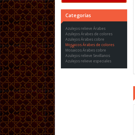
Categorías
Azulejos relieve Árabes
Azulejos Árabes de colores
Azulejos Árabes cobre
Mosaicos Árabes de colores
Mosaicos Árabes cobre
Azulejos relieve Sevillanos
Azulejos relieve especiales