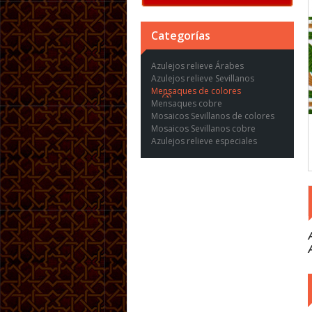
Categorías
Azulejos relieve Árabes
Azulejos relieve Sevillanos
Mensaques de colores
Mensaques cobre
Mosaicos Sevillanos de colores
Mosaicos Sevillanos cobre
Azulejos relieve especiales