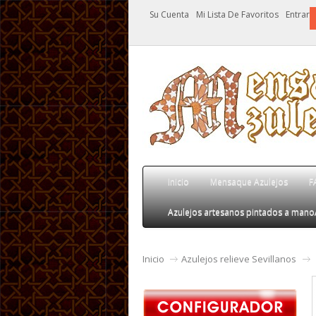
Su Cuenta
Mi Lista De Favoritos
Entrar
Inicio
Mensaque Azulejos
F
Azulejos artesanos pintados a mano
Inicio
Azulejos relieve Sevillanos