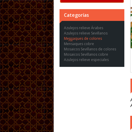
Categorías
Azulejos relieve Árabes
Azulejos relieve Sevillanos
Mensaques de colores
Mensaques cobre
Mosaicos Sevillanos de colores
Mosaicos Sevillanos cobre
Azulejos relieve especiales