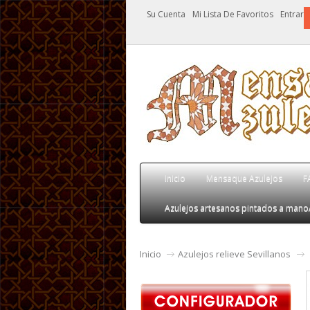
Su Cuenta
Mi Lista De Favoritos
Entrar
Inicio
Mensaque Azulejos
F
Azulejos artesanos pintados a mano
Inicio
Azulejos relieve Sevillanos