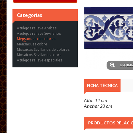
Categorías
Azulejos relieve Árabes
Azulejos relieve Sevillanos
Mensaques de colores
Mensaques cobre
Mosaicos Sevillanos de colores
Mosaicos Sevillanos cobre
Azulejos relieve especiales
MAXIMI
FICHA TÉCNICA
Alto:
14 cm
Ancho:
28 cm
PRODUCTOS RELACI