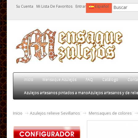
Su Cuenta
Mi Lista De Favoritos
Entrar
Español
Inicio
Mensaque Azulejos
FAQ
Catálogo
Conta
Azulejos artesanos pintados a mano
Azulejos artesanos y de relie
Inicio
Azulejos relieve Sevillanos
Mensaques de colores