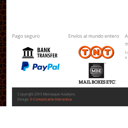
Pago seguro
Envíos al mundo entero
A
9
L
a
Copyright 2015 Mensaque Azulejos.
Design:
E-Comunicarte Interactiva