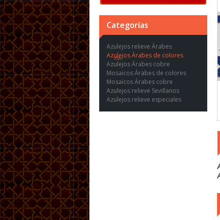
Categorías
Azulejos relieve Árabes
Azulejos Árabes de colores
Azulejos Árabes cobre
Mosaicos Árabes de colores
Mosaicos Árabes cobre
Azulejos relieve Sevillanos
Azulejos relieve especiales