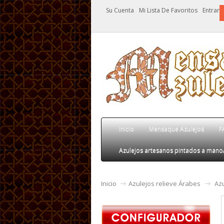
Su Cuenta
Mi Lista De Favoritos
Entrar
Inicio
Mensaque Azulejos
F
Azulejos artesanos pintados a mano
Inicio
Azulejos relieve Árabes
Az