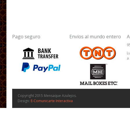
Pago seguro
Envíos al mundo entero
A
9
L
a
Copyright 2015 Mensaque Azulejos.
Design:
E-Comunicarte Interactiva