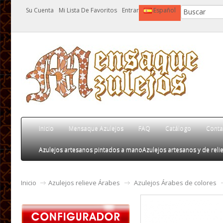
Su Cuenta
Mi Lista De Favoritos
Entrar
Español
Inicio
Mensaque Azulejos
FAQ
Catálogo
Conta
Azulejos artesanos pintados a mano
Azulejos artesanos y de relie
Inicio
Azulejos relieve Árabes
Azulejos Árabes de colores