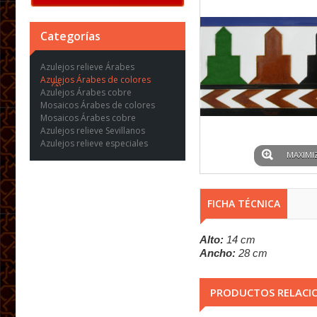
Categorías
Azulejos relieve Árabes
Azulejos Árabes de colores
Azulejos Árabes cobre
Mosaicos Árabes de colores
Mosaicos Árabes cobre
Azulejos relieve Sevillanos
Azulejos relieve especiales
MAXIMI
FICHA TÉCNICA
Alto:
14 cm
Ancho:
28 cm
PRODUCTOS RELACI