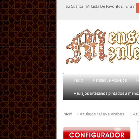
Su Cuenta
Mi Lista De Favoritos
Entrar
Inicio
Mensaque Azulejos
F
Azulejos artesanos pintados a mano
Inicio
Azulejos relieve Árabes
Az