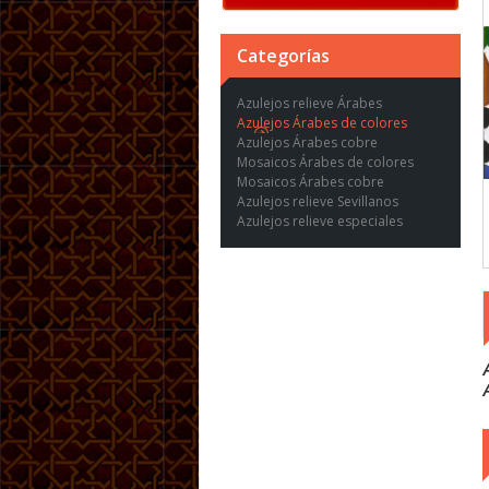
Categorías
Azulejos relieve Árabes
Azulejos Árabes de colores
Azulejos Árabes cobre
Mosaicos Árabes de colores
Mosaicos Árabes cobre
Azulejos relieve Sevillanos
Azulejos relieve especiales