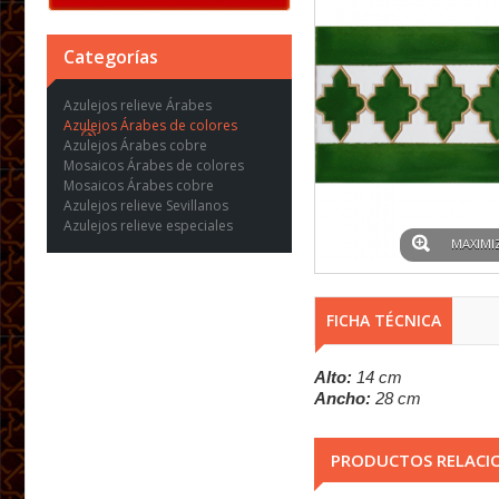
Categorías
Azulejos relieve Árabes
Azulejos Árabes de colores
Azulejos Árabes cobre
Mosaicos Árabes de colores
Mosaicos Árabes cobre
Azulejos relieve Sevillanos
Azulejos relieve especiales
MAXIMI
FICHA TÉCNICA
Alto:
14 cm
Ancho:
28 cm
PRODUCTOS RELACI