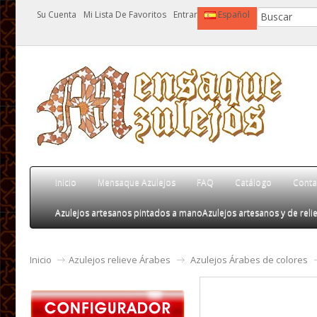
Su Cuenta
Mi Lista De Favoritos
Entrar
Español
Inicio
Mensaque Azulejos
FAQ
Catálogo
Conta
Azulejos artesanos pintados a mano
Azulejos artesanos y de relie
Inicio
Azulejos relieve Árabes
Azulejos Árabes de colores