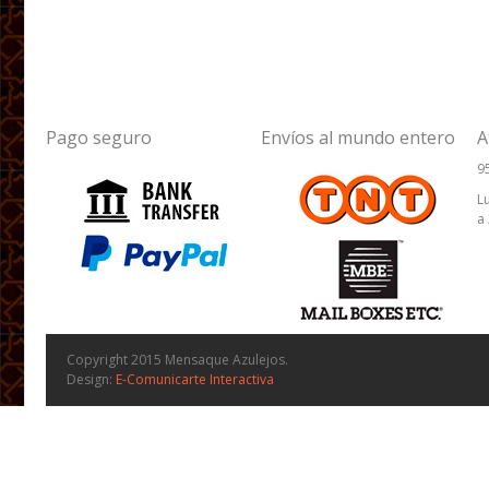
Pago seguro
Envíos al mundo entero
A
9
L
a
Copyright 2015 Mensaque Azulejos.
Design:
E-Comunicarte Interactiva