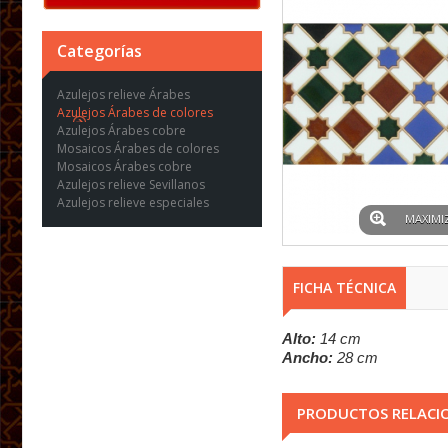
Categorías
Azulejos relieve Árabes
Azulejos Árabes de colores
Azulejos Árabes cobre
Mosaicos Árabes de colores
Mosaicos Árabes cobre
Azulejos relieve Sevillanos
Azulejos relieve especiales
MAXIMI
FICHA TÉCNICA
Alto:
14 cm
Ancho:
28 cm
PRODUCTOS RELACI