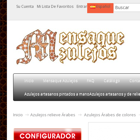
Su Cuenta
Mi Lista De Favoritos
Entrar
Español
Inicio
Mensaque Azulejos
FAQ
Catálogo
Conta
Azulejos artesanos pintados a mano
Azulejos artesanos y de relie
Inicio
Azulejos relieve Árabes
Azulejos Árabes de colores