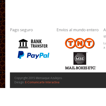
Pago seguro
Envíos al mundo entero
A
9
L
a
Copyright 2015 Mensaque Azulejos.
Design:
E-Comunicarte Interactiva