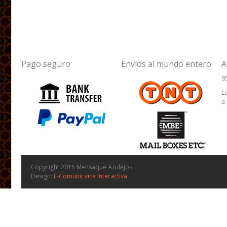
Pago seguro
Envíos al mundo entero
A
9
L
a
Copyright 2015 Mensaque Azulejos.
Design:
E-Comunicarte Interactiva