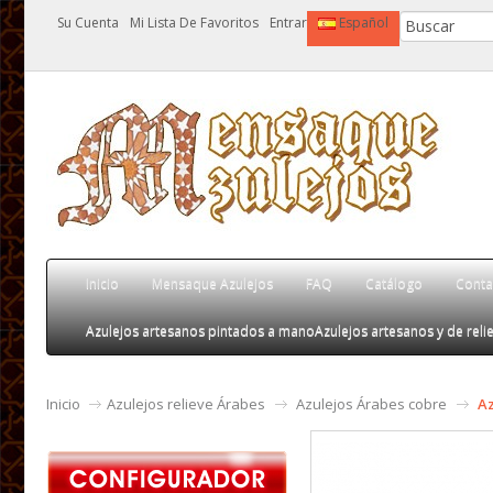
Su Cuenta
Mi Lista De Favoritos
Entrar
Español
Inicio
Mensaque Azulejos
FAQ
Catálogo
Conta
Azulejos artesanos pintados a mano
Azulejos artesanos y de relie
Inicio
Azulejos relieve Árabes
Azulejos Árabes cobre
Az