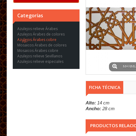
Categorías
Azulejos relieve Árabes
Azulejos Árabes de colores
Azulejos Árabes cobre
Mosaicos Árabes de colores
Mosaicos Árabes cobre
Azulejos relieve Sevillanos
Azulejos relieve especiales
MAXIMI
FICHA TÉCNICA
Alto:
14 cm
Ancho:
28 cm
PRODUCTOS RELACI