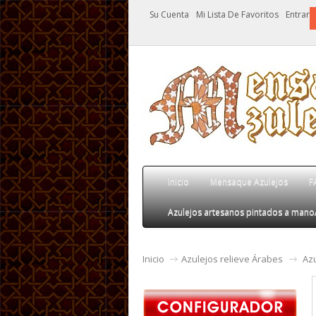
Su Cuenta
Mi Lista De Favoritos
Entrar
Inicio
Mensaque Azulejos
F
Azulejos artesanos pintados a mano
Inicio
Azulejos relieve Árabes
Az