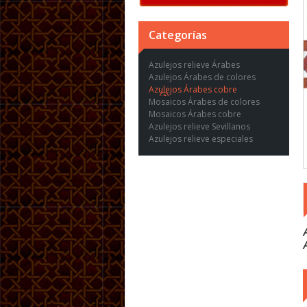
Categorías
Azulejos relieve Árabes
Azulejos Árabes de colores
Azulejos Árabes cobre
Mosaicos Árabes de colores
Mosaicos Árabes cobre
Azulejos relieve Sevillanos
Azulejos relieve especiales