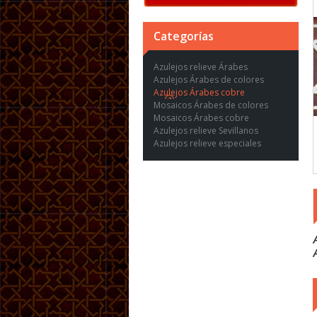
Categorías
Azulejos relieve Árabes
Azulejos Árabes de colores
Azulejos Árabes cobre
Mosaicos Árabes de colores
Mosaicos Árabes cobre
Azulejos relieve Sevillanos
Azulejos relieve especiales