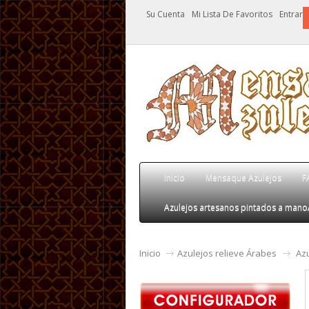
Su Cuenta
Mi Lista De Favoritos
Entrar
Inicio
Mensaque Azulejos
F
Azulejos artesanos pintados a mano
Inicio
Azulejos relieve Árabes
Az