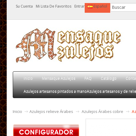
Su Cuenta
Mi Lista De Favoritos
Entrar
Español
Inicio
Mensaque Azulejos
FAQ
Catálogo
Conta
Azulejos artesanos pintados a mano
Azulejos artesanos y de relie
Inicio
Azulejos relieve Árabes
Azulejos Árabes cobre
Az