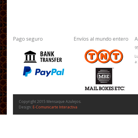
Pago seguro
Envíos al mundo entero
A
9
L
a
Copyright 2015 Mensaque Azulejos.
Design:
E-Comunicarte Interactiva