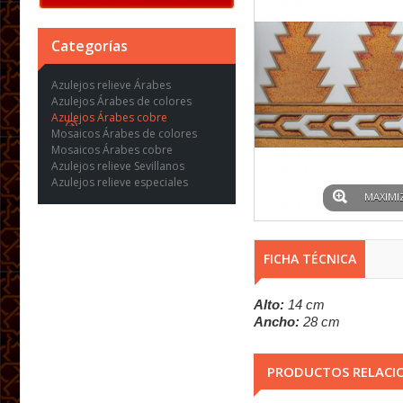
Categorías
Azulejos relieve Árabes
Azulejos Árabes de colores
Azulejos Árabes cobre
Mosaicos Árabes de colores
Mosaicos Árabes cobre
Azulejos relieve Sevillanos
Azulejos relieve especiales
MAXIMI
FICHA TÉCNICA
Alto:
14 cm
Ancho:
28 cm
PRODUCTOS RELACI