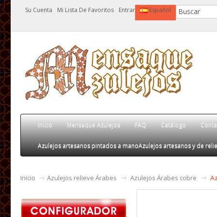
Su Cuenta
Mi Lista De Favoritos
Entrar
Español
Inicio
Mensaque Azulejos
FAQ
Catálogo
Conta
Azulejos artesanos pintados a mano
Azulejos artesanos y de relie
Inicio
Azulejos relieve Árabes
Azulejos Árabes cobre
Az