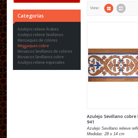
View :
Categorías
Azulejos relieve Árabes
Azulejos relieve Sevillanos
Mensaques de colores
Mensaques cobre
Mosaicos Sevillanos de colores
Mosaicos Sevillanos cobre
Azulejos relieve especiales
Azulejo Sevillano cobre
941
Azulejo Sevillano relieve refl
Medidas: 28 x 14 cm