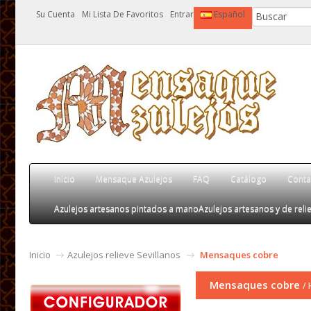
Su Cuenta
Mi Lista De Favoritos
Entrar
Español
Inicio
Mensaque Azulejos
FAQ
Catálogo
Conta
Azulejos artesanos pintados a mano
Azulejos artesanos y de relie
Inicio
Azulejos relieve Sevillanos
Mensaques cobre
Mensaques cobre
/ 