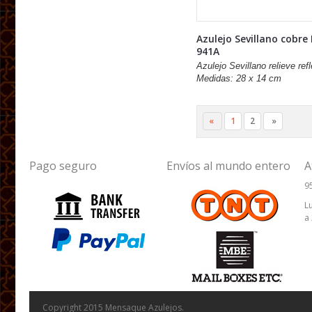
Azulejo Sevillano cobre
941A
Azulejo Sevillano relieve refl
Medidas: 28 x 14 cm
«
1
2
»
Pago seguro
Envíos al mundo entero
A
9
L
a
Copyright 2015 Mensaque Azulejos.