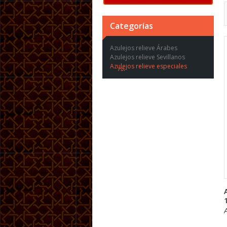
Categorías
Azulejos relieve Árabes
Azulejos relieve Sevillanos
Azulejos relieve especiales