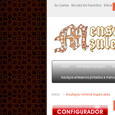
Su Cuenta
Mi Lista De Favoritos
Entrar
Inicio
Mensaque Azulejos
F
Azulejos artesanos pintados a mano
Inicio
Azulejos relieve especiales