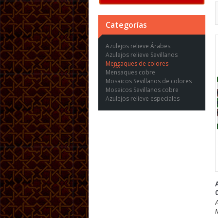
Categorías
Azulejos relieve Árabes
Azulejos relieve Sevillanos
Mensaques de colores
Mensaques cobre
Mosaicos Sevillanos de colores
Mosaicos Sevillanos cobre
Azulejos relieve especiales
A