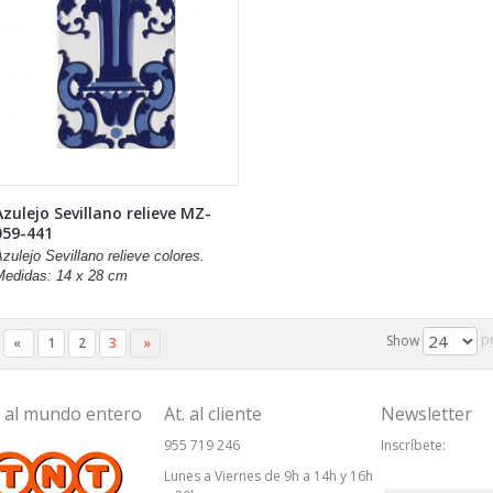
Azulejo Sevillano relieve MZ-
059-441
zulejo Sevillano relieve colores.
Medidas: 14 x 28 cm
p
Show
«
1
2
3
»
 al mundo entero
At. al cliente
Newsletter
955 719 246
Inscríbete:
Lunes a Viernes de 9h a 14h y 16h