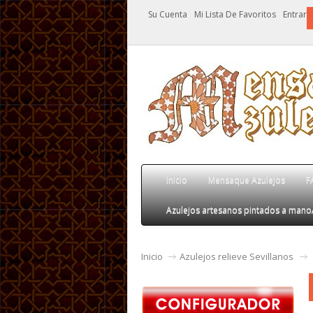
Su Cuenta
Mi Lista De Favoritos
Entrar
Inicio
Mensaque Azulejos
F
Azulejos artesanos pintados a mano
Inicio
Azulejos relieve Sevillanos