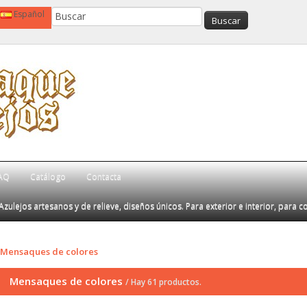
Español
AQ
Catálogo
Contacta
Azulejos artesanos y de relieve, diseños únicos. Para exterior e interior, para c
Mensaques de colores
Mensaques de colores
/ Hay 61 productos.